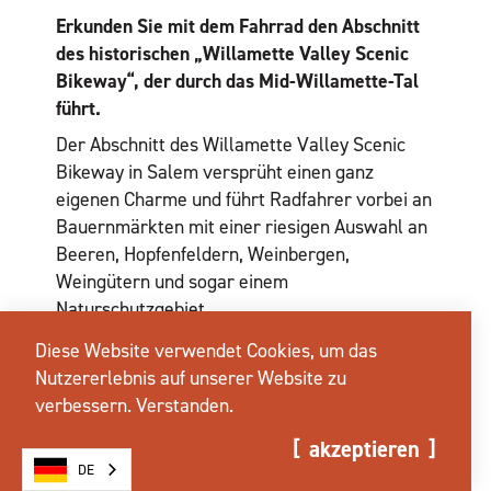
Erkunden Sie mit dem Fahrrad den Abschnitt
des historischen „Willamette Valley Scenic
Bikeway“, der durch das Mid-Willamette-Tal
führt.
Der Abschnitt des Willamette Valley Scenic
Bikeway in Salem versprüht einen ganz
eigenen Charme und führt Radfahrer vorbei an
Bauernmärkten mit einer riesigen Auswahl an
Beeren, Hopfenfeldern, Weinbergen,
Weingütern und sogar einem
Naturschutzgebiet.
Diese Website verwendet Cookies, um das
mehr erfahren
Nutzererlebnis auf unserer Website zu
verbessern.
Verstanden.
akzeptieren
DE