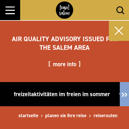
Zum Inhalt springen
AIR QUALITY ADVISORY ISSUED FOR
THE SALEM AREA
more info
freizeitaktivitäten im freien im sommer
wäh
startseite
planen sie ihre reise
reiserouten