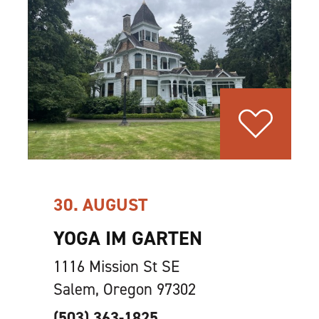
30. AUGUST
YOGA IM GARTEN
1116 Mission St SE
Salem, Oregon 97302
(503) 363-1825