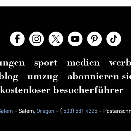
zungen
sport
medien
wer
blog
umzug
abonnieren si
kostenloser besucherführer
 Salem
– Salem
, Oregon
– (
503) 581 4325
– Postanschri