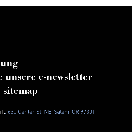
bung
e unsere e-newsletter
sitemap
ft
: 630 Center St. NE, Salem, OR 97301