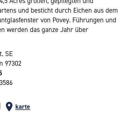
 4,5 Acres großen, gepflegten und
artens und besticht durch Eichen aus dem
untglasfenster von Povey. Führungen und
en werden das ganze Jahr über
t. SE
on 97302
5
-3586
karte