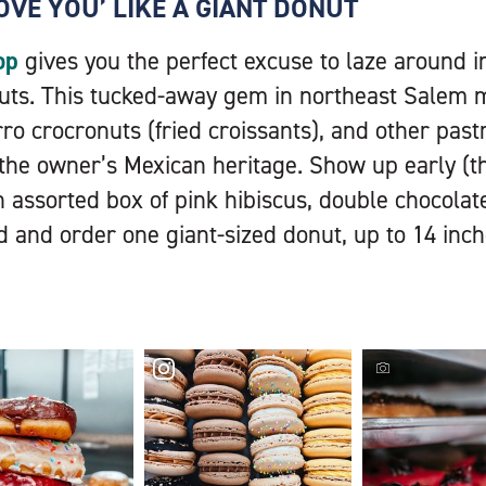
LOVE YOU’ LIKE A GIANT DONUT
op
gives you the perfect excuse to laze around i
nuts. This tucked-away gem in northeast Salem 
ro crocronuts (fried croissants), and other past
 the owner’s Mexican heritage. Show up early (
n assorted box of pink hibiscus, double chocola
d and order one giant-sized donut, up to 14 inch