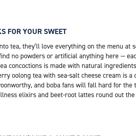
KS FOR YOUR SWEET
into tea, they’ll love everything on the menu at
l find no powders or artificial anything here — ea
 tea concoctions is made with natural ingredient
erry oolong tea with sea-salt cheese cream is a
oonworthy, and boba fans will fall hard for the 
lness elixirs and beet-root lattes round out th