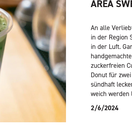
AREA SW
An alle Verlie
in der Region S
in der Luft. Ga
handgemachter
zuckerfreien C
Donut für zwe
sündhaft lecke
weich werden 
2/6/2024