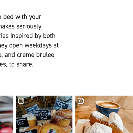
n bed with your
makes seriously
ries inspired by both
they open weekdays at
te, and crème brulee
es, to share.