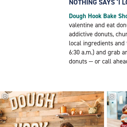
NOTHING SAYS ‘I 
Dough Hook Bake Sh
valentine and eat do
addictive donuts, chur
local ingredients and
6:30 a.m.) and grab a
donuts — or call ahea