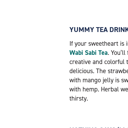
YUMMY TEA DRIN
If your sweetheart is 
Wabi Sabi Tea
. You’l
creative and colorful
delicious. The strawb
with mango jelly is sw
with hemp. Herbal wel
thirsty.