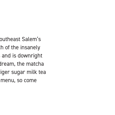
 southeast Salem’s
ch of the insanely
s and is downright
 dream, the matcha
tiger sugar milk tea
e menu, so come