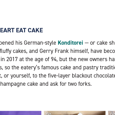
EART EAT CAKE
pened his German-style
Konditorei
— or cake sh
 fluffy cakes, and Gerry Frank himself, have be
 in 2017 at the age of 94, but the new owners h
, so the eatery’s famous cake and pastry traditi
 or yourself, to the five-layer blackout chocolat
champagne cake and ask for two forks.