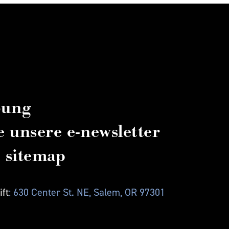
bung
e unsere e-newsletter
sitemap
ft
: 630 Center St. NE, Salem, OR 97301