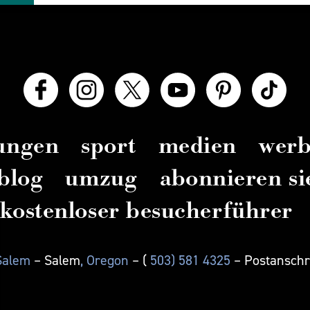
zungen
sport
medien
wer
blog
umzug
abonnieren si
kostenloser besucherführer
 Salem
– Salem
, Oregon
– (
503) 581 4325
– Postanschri