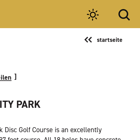
startseite
eilen
ITY PARK
k Disc Golf Course is an excellently
97 foot course. All 18 holes have concrete