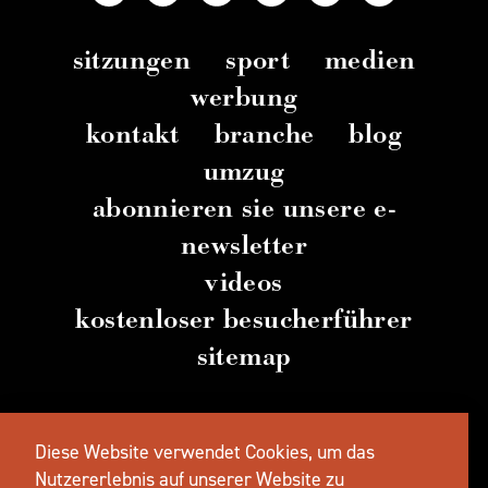
sitzungen
sport
medien
werbung
kontakt
branche
blog
umzug
abonnieren sie unsere e-
newsletter
videos
kostenloser besucherführer
sitemap
© 2026 TravelSalem.com von Travel Salem
–
Diese Website verwendet Cookies, um das
Salem
, Oregon
– (
503) 581 4325
– Postanschrift
:
Nutzererlebnis auf unserer Website zu