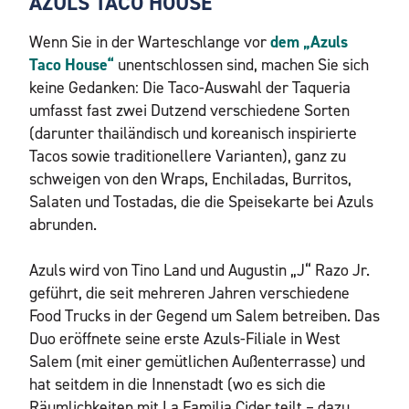
AZULS TACO HOUSE
Wenn Sie in der Warteschlange vor
dem „Azuls
Taco House“
unentschlossen sind, machen Sie sich
keine Gedanken: Die Taco-Auswahl der Taqueria
umfasst fast zwei Dutzend verschiedene Sorten
(darunter thailändisch und koreanisch inspirierte
Tacos sowie traditionellere Varianten), ganz zu
schweigen von den Wraps, Enchiladas, Burritos,
Salaten und Tostadas, die die Speisekarte bei Azuls
abrunden.
Azuls wird von Tino Land und Augustin „J“ Razo Jr.
geführt, die seit mehreren Jahren verschiedene
Food Trucks in der Gegend um Salem betreiben. Das
Duo eröffnete seine erste Azuls-Filiale in West
Salem (mit einer gemütlichen Außenterrasse) und
hat seitdem in die Innenstadt (wo es sich die
Räumlichkeiten mit La Familia Cider teilt – dazu