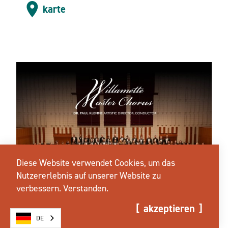
karte
Diese Website verwendet Cookies, um das
Nutzererlebnis auf unserer Website zu
verbessern.
Verstanden.
akzeptieren
DE