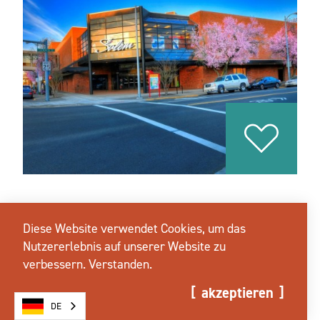
SALEM CENTER MALL
Diese Website verwendet Cookies, um das
401 Center St. NE
Nutzererlebnis auf unserer Website zu
Salem, Oregon 97301
verbessern.
Verstanden.
(503) 364-0495
akzeptieren
DE