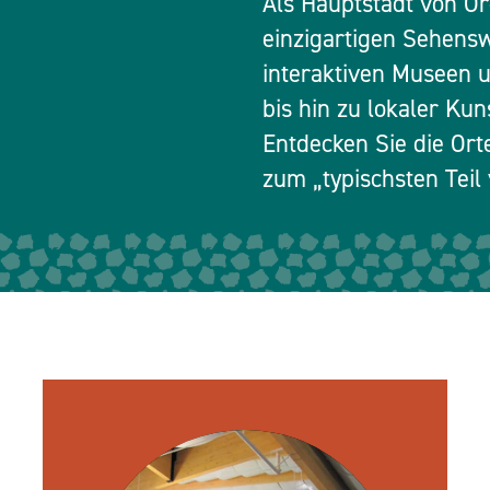
Als Hauptstadt von Or
einzigartigen Sehensw
interaktiven Museen 
bis hin zu lokaler Ku
Entdecken Sie die Ort
zum „typischsten Tei