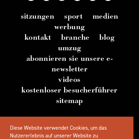
sitzungen
sport
medien
werbung
kontakt
branche
blog
umzug
abonnieren sie unsere e-
newsletter
videos
kostenloser besucherführer
sitemap
© 2026 TravelSalem.com von Travel Salem
–
Diese Website verwendet Cookies, um das
Salem
, Oregon
– (
503) 581 4325
– Postanschrift
:
Nutzererlebnis auf unserer Website zu
630 Center St. NE, Salem, OR 97301