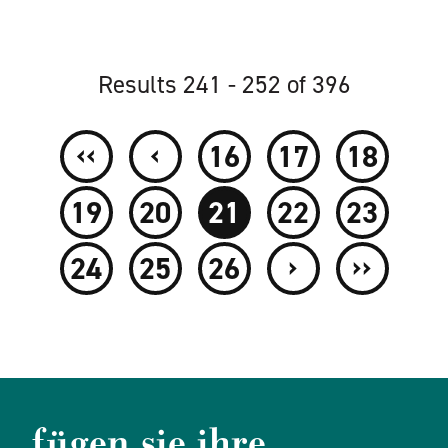
Results 241 - 252 of 396
‹‹
‹
16
17
18
19
20
21
22
23
›
››
24
25
26
fügen sie ihre