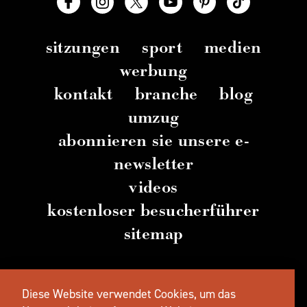
sitzungen
sport
medien
werbung
kontakt
branche
blog
umzug
abonnieren sie unsere e-
newsletter
videos
kostenloser besucherführer
sitemap
© 2026 TravelSalem.com von Travel Salem
–
Diese Website verwendet Cookies, um das
Salem
, Oregon
– (
503) 581 4325
– Postanschrift
: