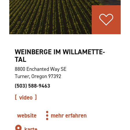
WEINBERGE IM WILLAMETTE-
TAL
8800 Enchanted Way SE
Turner, Oregon 97392
(503) 588-9463
video
website
mehr erfahren
karte