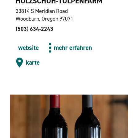
HOLZSCHUH-TULPENFARM
33814 S Meridian Road
Woodburn, Oregon 97071
(503) 634-2243
website
mehr erfahren
karte