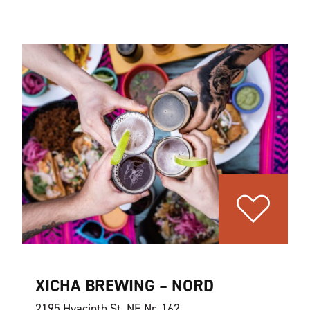
XICHA BREWING – NORD
2195 Hyacinth St. NE Nr. 162