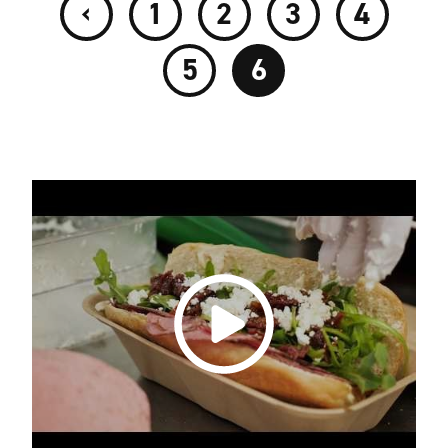
‹
1
2
3
4
5
6