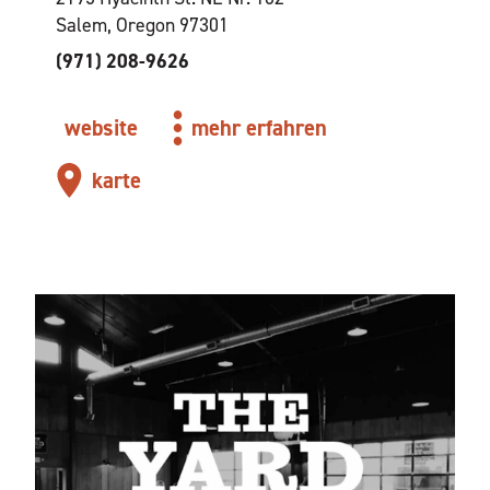
Salem, Oregon 97301
(971) 208-9626
website
mehr erfahren
karte